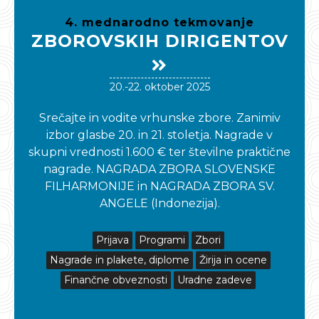
4. mednarodno tekmovanje
ZBOROVSKIH DIRIGENTOV
20.-22. oktober 2025
Srečajte in vodite vrhunske zbore. Zanimiv
izbor glasbe 20. in 21. stoletja. Nagrade v
skupni vrednosti 1.600 € ter številne praktične
nagrade. NAGRADA ZBORA SLOVENSKE
FILHARMONIJE in NAGRADA ZBORA SV.
ANGELE (Indonezija).
Prijava
Programi
Zbori
Nagrade in plakete, diplome
Žirija in ocene
Finančne obveznosti
Uradne zadeve