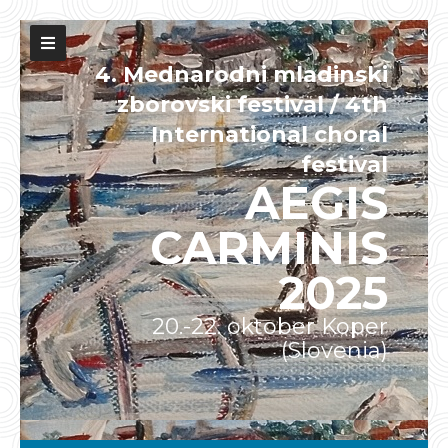
4. Mednarodni mladinski
zborovski festival / 4th
International choral
festival
AEGIS
CARMINIS
2025
20.-22. oktober Koper
(Slovenia)